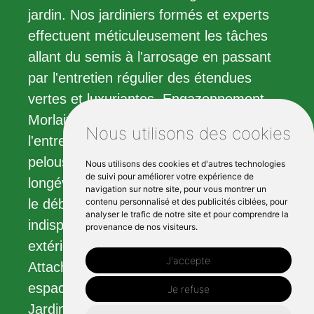
jardin. Nos jardiniers formés et experts
effectuent méticuleusement les tâches
allant du semis à l'arrosage en passant
par l'entretien régulier des étendues
vertes et luxuriantes. Engazonnement
Morlaix contribue grandement à
Nous utilisons des cookies
l'entretien et à la préservation de votre
pelouse, renforçant ainsi sa santé et sa
Nous utilisons des cookies et d'autres technologies
de suivi pour améliorer votre expérience de
longévité. L'élagage, la taille des haies et
navigation sur notre site, pour vous montrer un
contenu personnalisé et des publicités ciblées, pour
le débroussaillage sont d'autres services
analyser le trafic de notre site et pour comprendre la
indispensables pour que votre espace
provenance de nos visiteurs.
extérieur reste verdoyant et accueillant.
J'accepte
Attachée à la création et à l'entretien des
espaces verts, l'équipe des Amis du
Je refuse
Jardin vous propose des services de