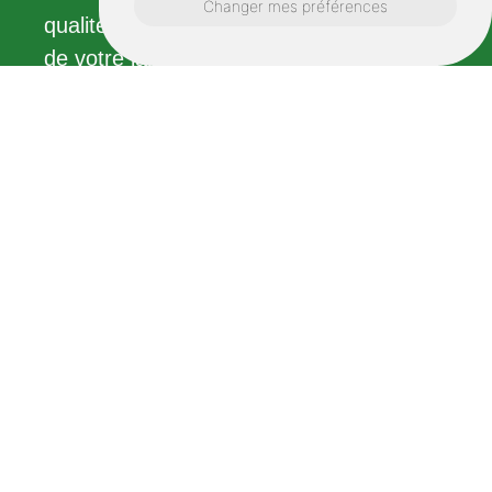
Changer mes préférences
qualité qui contribuent à l'embellissement
de votre jardin. Confiez-nous la tâche de
transformer votre parcelle en un paysage
vivant et époustouflant à Morlaix.