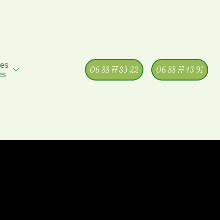
hes
06 88 77 83 22
06 88 77 43 91
es