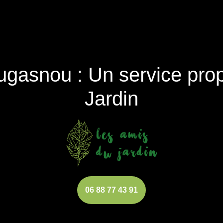
gasnou : Un service prop
Jardin
06 88 77 43 91